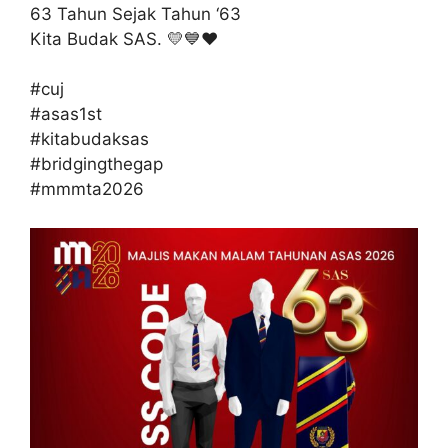
63 Tahun Sejak Tahun ‘63
Kita Budak SAS. 💛💙❤️
#cuj
#asas1st
#kitabudaksas
#bridgingthegap
#mmmta2026