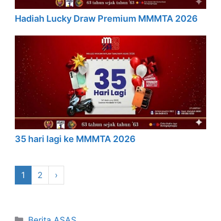
Hadiah Lucky Draw Premium MMMTA 2026
35 hari lagi ke MMMTA 2026
1
2
›
Categories
Berita ASAS