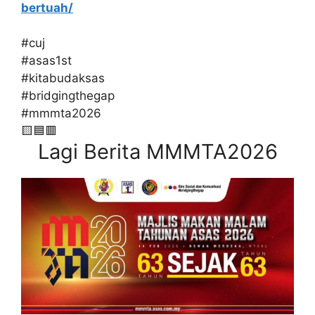
bertuah/
#cuj
#asas1st
#kitabudaksas
#bridgingthegap
#mmmta2026
🟨🟦🟥
Lagi Berita MMMTA2026