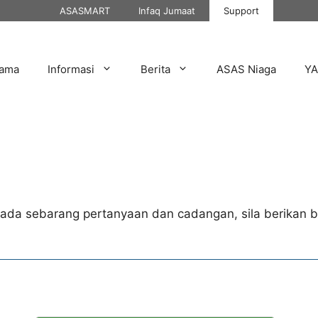
ASASMART
Infaq Jumaat
Support
tama
Informasi
Berita
ASAS Niaga
Y
ada sebarang pertanyaan dan cadangan, sila berikan bu