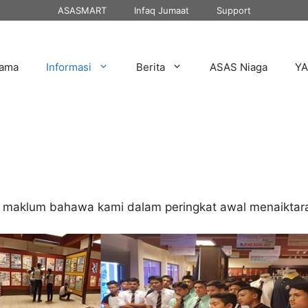
ASASMART
Infaq Jumaat
Support
tama
Informasi
Berita
ASAS Niaga
Y
 maklum bahawa kami dalam peringkat awal menaiktara