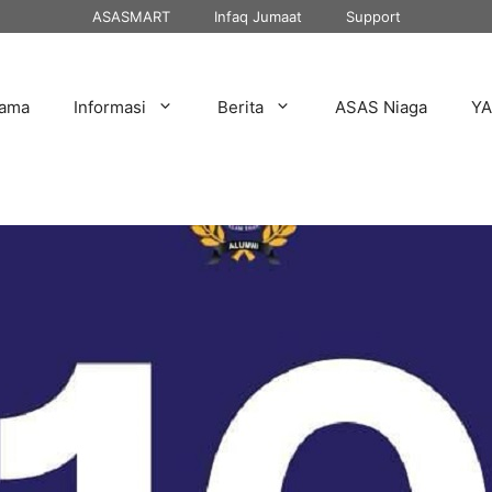
ASASMART
Infaq Jumaat
Support
tama
Informasi
Berita
ASAS Niaga
Y