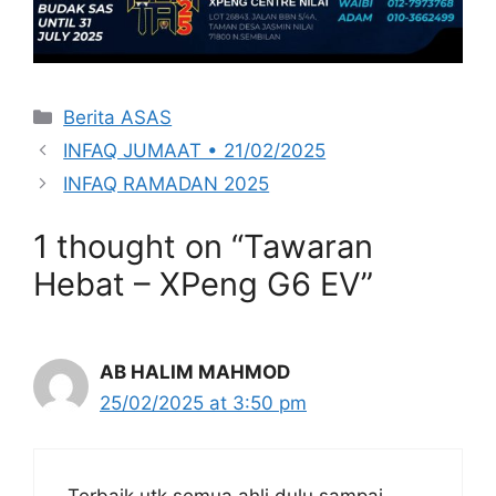
Categories
Berita ASAS
INFAQ JUMAAT • 21/02/2025
INFAQ RAMADAN 2025
1 thought on “Tawaran
Hebat – XPeng G6 EV”
AB HALIM MAHMOD
25/02/2025 at 3:50 pm
Terbaik utk semua ahli dulu sampai