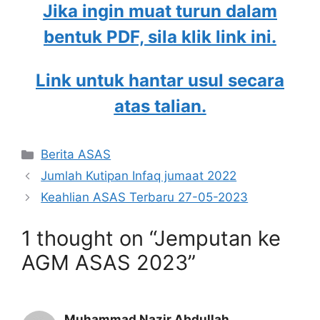
Jika ingin muat turun dalam
bentuk PDF, sila klik link ini.
Link untuk hantar usul secara
atas talian.
Categories
Berita ASAS
Jumlah Kutipan Infaq jumaat 2022
Keahlian ASAS Terbaru 27-05-2023
1 thought on “Jemputan ke
AGM ASAS 2023”
Muhammad Nazir Abdullah