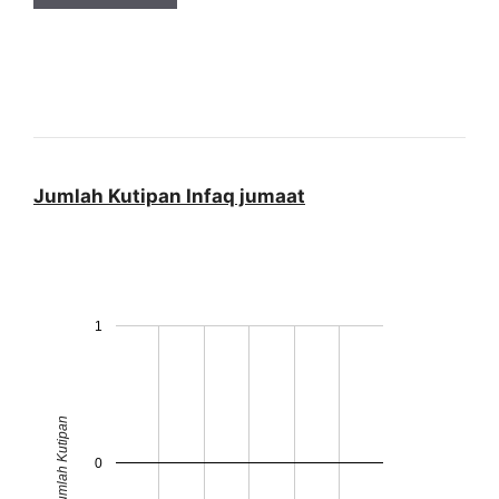
Jumlah Kutipan Infaq jumaat
1
Jumlah Kutipan
0