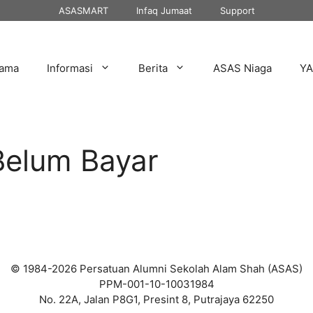
ASASMART
Infaq Jumaat
Support
tama
Informasi
Berita
ASAS Niaga
Y
Belum Bayar
© 1984-2026 Persatuan Alumni Sekolah Alam Shah (ASAS)
PPM-001-10-10031984
No. 22A, Jalan P8G1, Presint 8, Putrajaya 62250