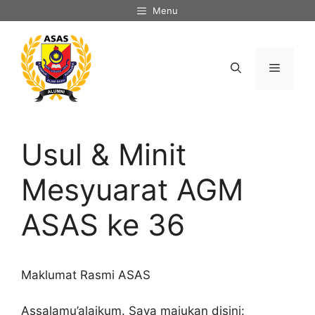
Skip
Menu
to
content
Menu
Usul & Minit
Mesyuarat AGM
ASAS ke 36
Maklumat Rasmi ASAS
Assalamu’alaikum. Saya majukan disini: