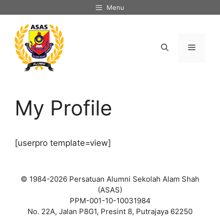
Skip
Menu
to
content
Menu
My Profile
[userpro template=view]
© 1984-2026 Persatuan Alumni Sekolah Alam Shah
(ASAS)
PPM-001-10-10031984
No. 22A, Jalan P8G1, Presint 8, Putrajaya 62250