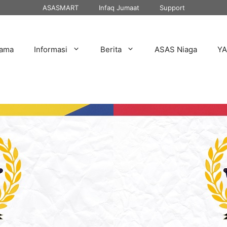
ASASMART
Infaq Jumaat
Support
tama
Informasi
Berita
ASAS Niaga
Y