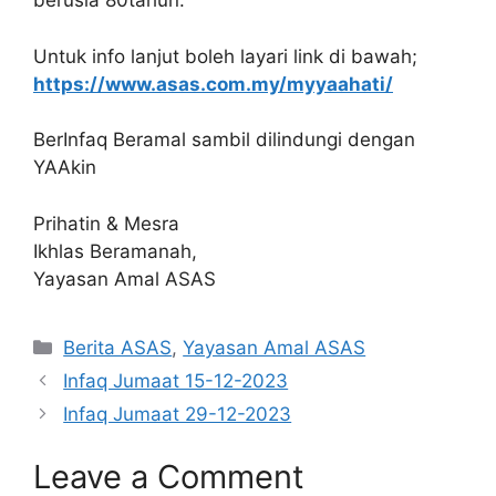
berusia 80tahun.
Untuk info lanjut boleh layari link di bawah;
https://www.asas.com.my/myyaahati/
BerInfaq Beramal sambil dilindungi dengan
YAAkin
Prihatin & Mesra
Ikhlas Beramanah,
Yayasan Amal ASAS
Categories
Berita ASAS
,
Yayasan Amal ASAS
Infaq Jumaat 15-12-2023
Infaq Jumaat 29-12-2023
Leave a Comment