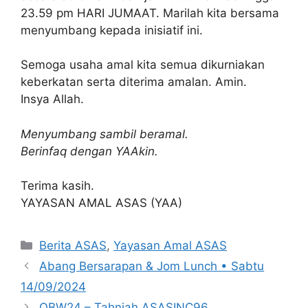
23.59 pm HARI JUMAAT. Marilah kita bersama
menyumbang kepada inisiatif ini.
Semoga usaha amal kita semua dikurniakan
keberkatan serta diterima amalan. Amin.
Insya Allah.
Menyumbang sambil beramal.
Berinfaq dengan YAAkin.
Terima kasih.
YAYASAN AMAL ASAS (YAA)
Categories
Berita ASAS
,
Yayasan Amal ASAS
Abang Bersarapan & Jom Lunch • Sabtu
14/09/2024
OBW24 – Tahniah ASASINC96