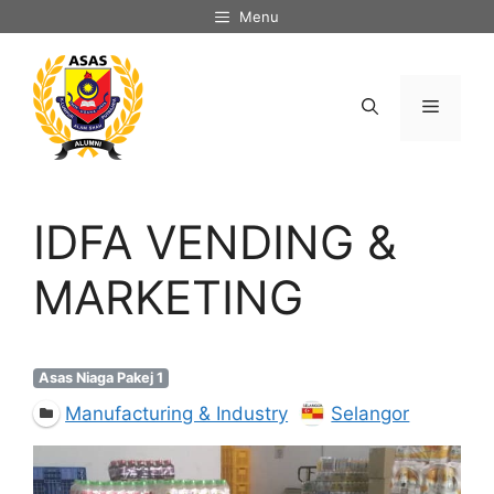
Skip
Menu
to
content
Menu
IDFA VENDING &
MARKETING
Asas Niaga Pakej 1
Manufacturing & Industry
Selangor